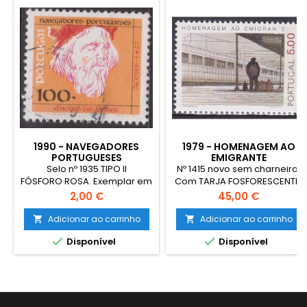
1990 - NAVEGADORES
1979 - HOMENAGEM AO
PORTUGUESES
EMIGRANTE
Selo nº 1935 TIPO II
Nº 1415 novo sem charneira.
FÓSFORO ROSA. Exemplar em
Com TARJA FOSFORESCENTE.
boas condições.
Exemplar em boas
Preço
Preço
2,00 €
45,00 €
condições.
Adicionar ao carrinho
Adicionar ao carrinho




Disponível
Disponível