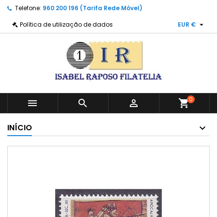
Telefone:
960 200 196 (Tarifa Rede Móvel)

Política de utilização de dados
EUR €
0



shopping_cart
INÍCIO