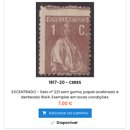
1917-20 - CERES
ESCENTRADO - Selo nº 221 sem goma, papel acetinado e
denteado 15x14. Exemplar em boas condições.
Preço
7,00 €
Adicionar ao carrinho


Disponível