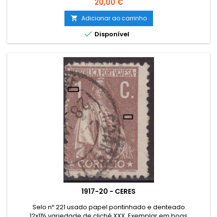
curto.
Preço
20,00 €
Adicionar ao carrinho


Disponível
1917-20 - CERES
Selo nº 221 usado papel pontinhado e denteado
12x11½ variedade de cliché XXX. Exemplar em boas