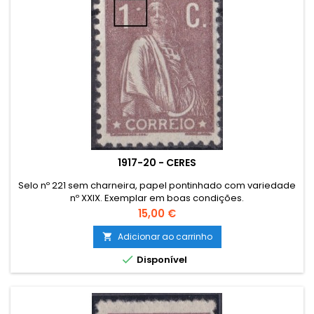
1917-20 - CERES
Selo nº 221 sem charneira, papel pontinhado com variedade
nº XXIX. Exemplar em boas condições.
Preço
15,00 €
Adicionar ao carrinho


Disponível