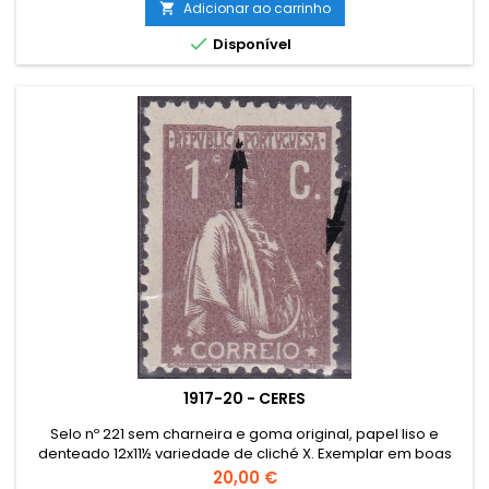
Adicionar ao carrinho


Disponível
1917-20 - CERES
Selo nº 221 sem charneira e goma original, papel liso e
denteado 12x11½ variedade de cliché X. Exemplar em boas
condições.
Preço
20,00 €