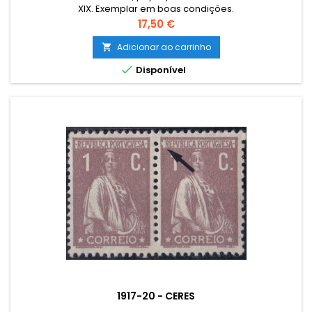
XIX. Exemplar em boas condições.
Preço
17,50 €
Adicionar ao carrinho


Disponível
1917-20 - CERES