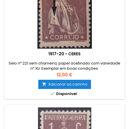
1917-20 - CERES
Selo nº 221 sem charneira, papel acetinado com variedade
nº XLI. Exemplar em boas condições.
Preço
12,00 €
Adicionar ao carrinho


Disponível