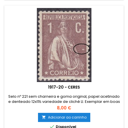
1917-20 - CERES
Selo nº 221 sem charneira e goma original, papel acetinado
e denteado 12x11½ variedade de cliché LI. Exemplar em boas
condições.
Preço
8,00 €
Adicionar ao carrinho


Disponível