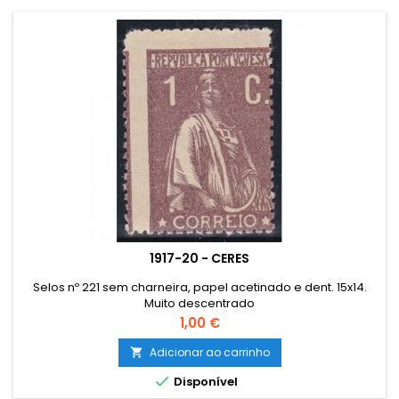
1917-20 - CERES
Selos nº 221 sem charneira, papel acetinado e dent. 15x14.
Muito descentrado
Preço
1,00 €
Adicionar ao carrinho


Disponível