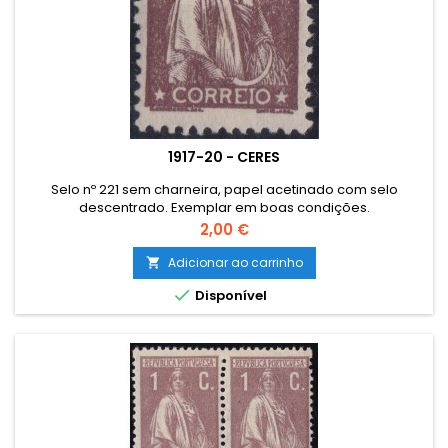
1917-20 - CERES
Selo nº 221 sem charneira, papel acetinado com selo
descentrado. Exemplar em boas condições.
Preço
2,00 €
Adicionar ao carrinho


Disponível