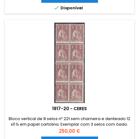

Disponível
1917-20 - CERES
Bloco vertical de 8 selos nº 221 sem charneira e denteado 12
x11 ½ em papel cartolina. Exemplar com 3 selos com óxido.
Preço
250,00 €