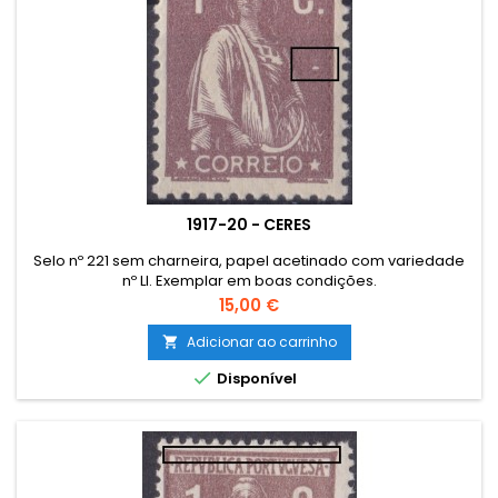
1917-20 - CERES
Selo nº 221 sem charneira, papel acetinado com variedade
nº LI. Exemplar em boas condições.
Preço
15,00 €
Adicionar ao carrinho


Disponível