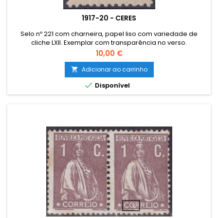
1917-20 - CERES
Selo nº 221 com charneira, papel liso com variedade de
cliche LXII. Exemplar com transparência no verso.
Preço
10,00 €
Adicionar ao carrinho


Disponível