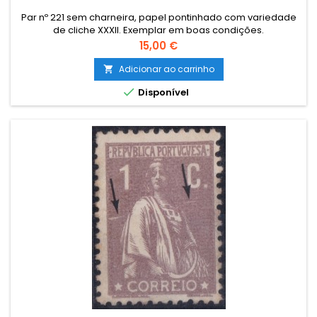
Par nº 221 sem charneira, papel pontinhado com variedade
de cliche XXXII. Exemplar em boas condições.
Preço
15,00 €
Adicionar ao carrinho


Disponível