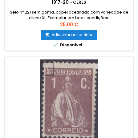
1917-20 - CERES
Selo nº 221 sem goma, papel acetinado com variedade de
cliche XL. Exemplar em boas condições.
Preço
25,00 €
Adicionar ao carrinho


Disponível