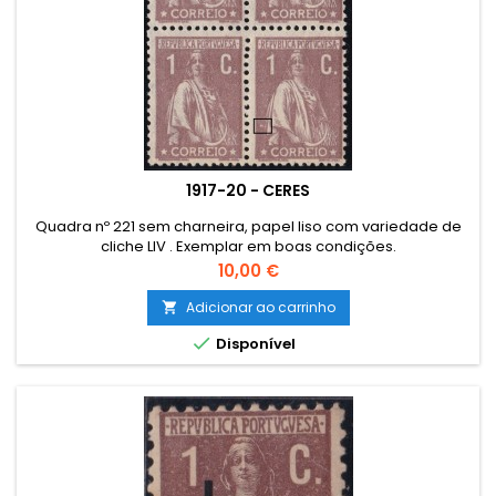
1917-20 - CERES
Quadra nº 221 sem charneira, papel liso com variedade de
cliche LIV . Exemplar em boas condições.
Preço
10,00 €
Adicionar ao carrinho


Disponível