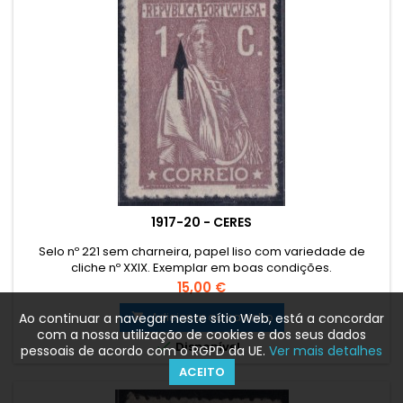
1917-20 - CERES
Selo nº 221 sem charneira, papel liso com variedade de
cliche nº XXIX. Exemplar em boas condições.
Preço
15,00 €
Adicionar ao carrinho
Ao continuar a navegar neste sítio Web, está a concordar

com a nossa utilização de cookies e dos seus dados

Disponível
pessoais de acordo com o RGPD da UE.
Ver mais detalhes
ACEITO