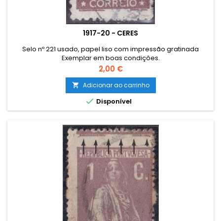
1917-20 - CERES
Selo nº 221 usado, papel liso com impressão gratinada
Exemplar em boas condições.
Preço
2,00 €
Adicionar ao carrinho


Disponível