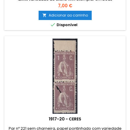
condições.
Preço
7,00 €
Adicionar ao carrinho


Disponível
1917-20 - CERES
Par nº 221 sem charneira, papel pontinhado com variedade