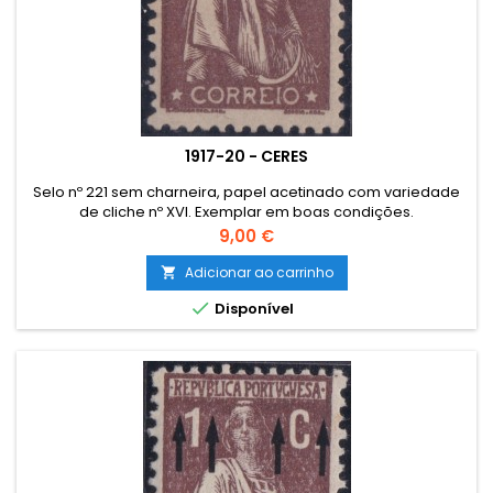
1917-20 - CERES
Selo nº 221 sem charneira, papel acetinado com variedade
de cliche nº XVI. Exemplar em boas condições.
Preço
9,00 €
Adicionar ao carrinho


Disponível