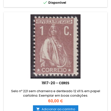

Disponível
1917-20 - CERES
Selo nº 221 sem charneira e denteado 12 x11 ½ em papel
cartolina. Exemplar em boas condições.
Preço
60,00 €
Adicionar ao carrinho
