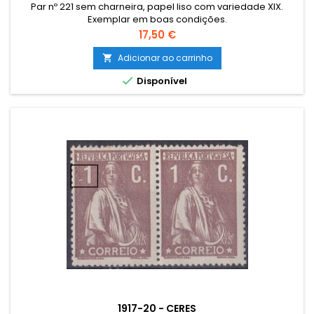
Par nº 221 sem charneira, papel liso com variedade XIX.
Exemplar em boas condições.
Preço
17,50 €
Adicionar ao carrinho


Disponível
1917-20 - CERES