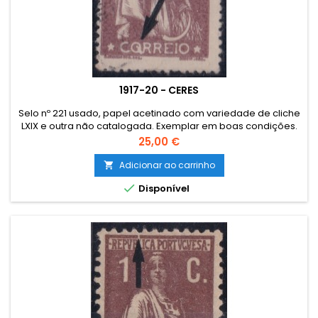
1917-20 - CERES
Selo nº 221 usado, papel acetinado com variedade de cliche
LXIX e outra não catalogada. Exemplar em boas condições.
Preço
25,00 €
Adicionar ao carrinho


Disponível