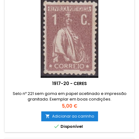
1917-20 - CERES
Selo nº 221 sem goma em papel acetinado e impressão
granitada. Exemplar em boas condições.
Preço
5,00 €
Adicionar ao carrinho


Disponível