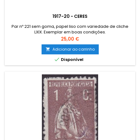
1917-20 - CERES
Par nº 221 sem goma, papel liso com variedade de cliche
LXIX. Exemplar em boas condições.
Preço
25,00 €
Adicionar ao carrinho


Disponível