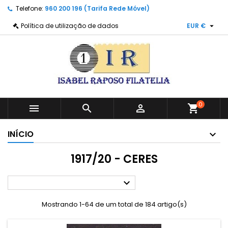
Telefone:
960 200 196 (Tarifa Rede Móvel)

Política de utilização de dados
EUR €
0



shopping_cart
INÍCIO
1917/20 - CERES

Mostrando 1-64 de um total de 184 artigo(s)