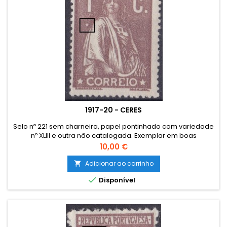
1917-20 - CERES
Selo nº 221 sem charneira, papel pontinhado com variedade
nº XLIII e outra não catalogada. Exemplar em boas
condições.
Preço
10,00 €
Adicionar ao carrinho


Disponível