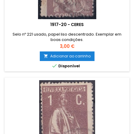
1917-20 - CERES
Selo nº 221 usado, papel liso descentrado. Exemplar em
boas condições.
Preço
3,00 €
Adicionar ao carrinho


Disponível