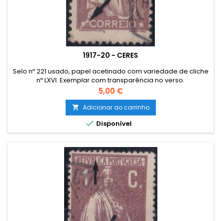
1917-20 - CERES
Selo nº 221 usado, papel acetinado com variedade de cliche
nº LXVI. Exemplar com transparência no verso.
Preço
5,00 €
Adicionar ao carrinho


Disponível