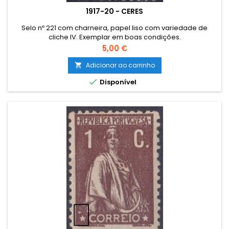
1917-20 - CERES
Selo nº 221 com charneira, papel liso com variedade de
cliche IV. Exemplar em boas condições.
Preço
5,00 €
Adicionar ao carrinho


Disponível