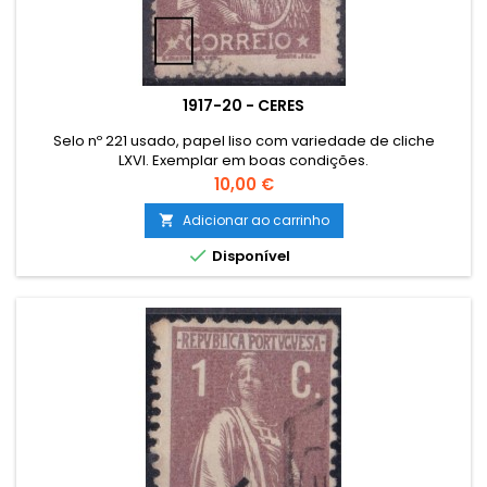
1917-20 - CERES
Selo nº 221 usado, papel liso com variedade de cliche
LXVI. Exemplar em boas condições.
Preço
10,00 €
Adicionar ao carrinho


Disponível