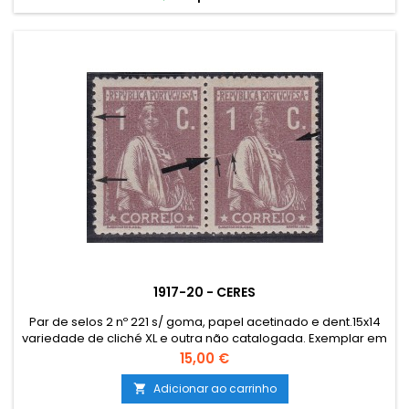
1917-20 - CERES
Par de selos 2 nº 221 s/ goma, papel acetinado e dent.15x14
variedade de cliché XL e outra não catalogada. Exemplar em
boas condições.
Preço
15,00 €
Adicionar ao carrinho
