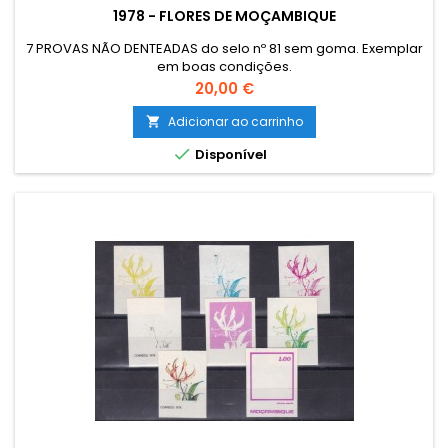
1978 - FLORES DE MOÇAMBIQUE
7 PROVAS NÃO DENTEADAS do selo nº 81 sem goma. Exemplar
em boas condições.
Preço
20,00 €
Adicionar ao carrinho


Disponível