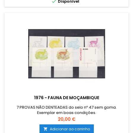

Disponível
1976 - FAUNA DE MOÇAMBIQUE
7 PROVAS NÃO DENTEADAS do selo nº 47 sem goma.
Exemplar em boas condições.
Preço
20,00 €
Adicionar ao carrinho
