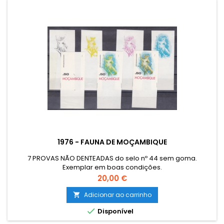
1976 - FAUNA DE MOÇAMBIQUE
7 PROVAS NÃO DENTEADAS do selo nº 44 sem goma.
Exemplar em boas condições.
Preço
20,00 €
Adicionar ao carrinho


Disponível