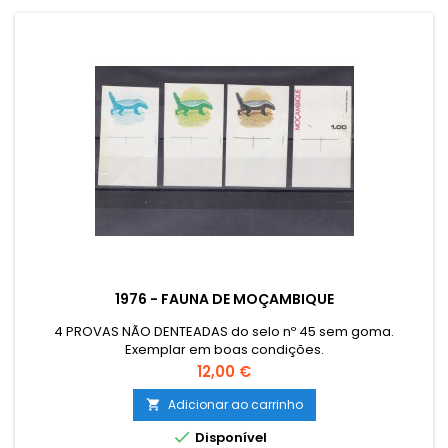
1976 - FAUNA DE MOÇAMBIQUE
4 PROVAS NÃO DENTEADAS do selo nº 45 sem goma.
Exemplar em boas condições.
Preço
12,00 €
Adicionar ao carrinho


Disponível