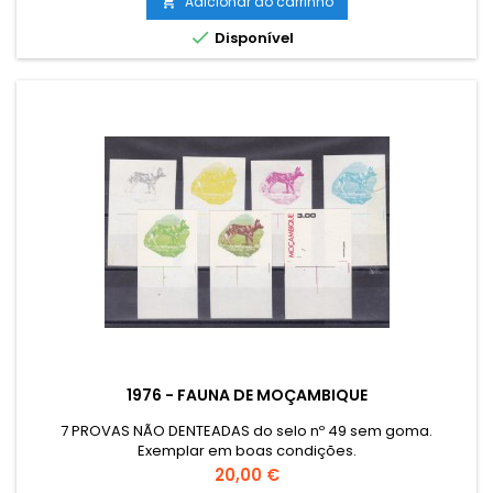
Adicionar ao carrinho


Disponível
1976 - FAUNA DE MOÇAMBIQUE
7 PROVAS NÃO DENTEADAS do selo nº 49 sem goma.
Exemplar em boas condições.
Preço
20,00 €