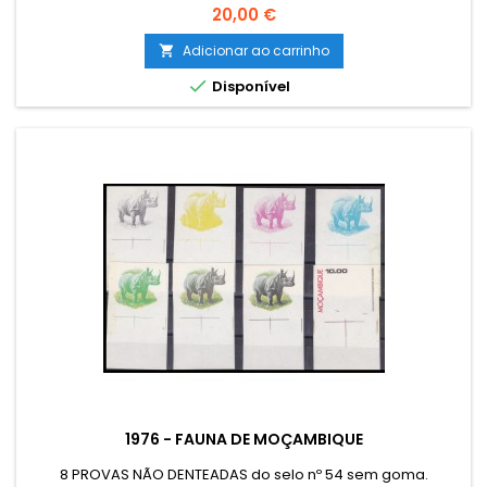
Preço
20,00 €
Adicionar ao carrinho


Disponível
1976 - FAUNA DE MOÇAMBIQUE
8 PROVAS NÃO DENTEADAS do selo nº 54 sem goma.