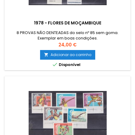
1978 - FLORES DE MOÇAMBIQUE
8 PROVAS NÃO DENTEADAS do selo nº 85 sem goma.
Exemplar em boas condições.
Preço
24,00 €
Adicionar ao carrinho


Disponível