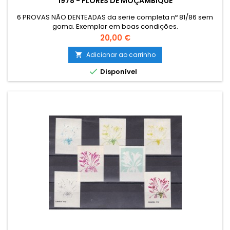
1978 - FLORES DE MOÇAMBIQUE
6 PROVAS NÃO DENTEADAS da serie completa nº 81/86 sem
goma. Exemplar em boas condições.
Preço
20,00 €
Adicionar ao carrinho


Disponível