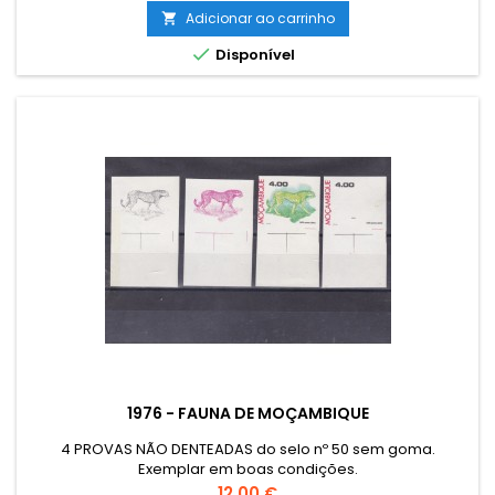
Adicionar ao carrinho


Disponível
1976 - FAUNA DE MOÇAMBIQUE
4 PROVAS NÃO DENTEADAS do selo nº 50 sem goma.
Exemplar em boas condições.
Preço
12,00 €