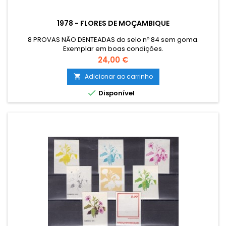
1978 - FLORES DE MOÇAMBIQUE
8 PROVAS NÃO DENTEADAS do selo nº 84 sem goma.
Exemplar em boas condições.
Preço
24,00 €
Adicionar ao carrinho


Disponível