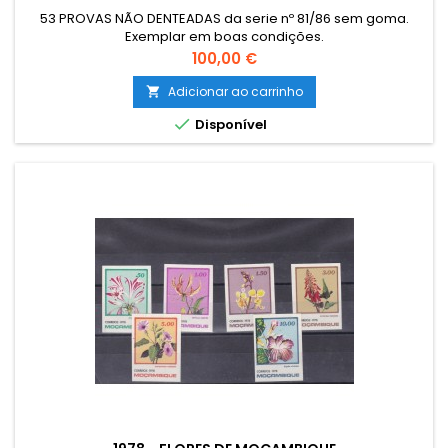
53 PROVAS NÃO DENTEADAS da serie nº 81/86 sem goma.
Exemplar em boas condições.
Preço
100,00 €
Adicionar ao carrinho


Disponível