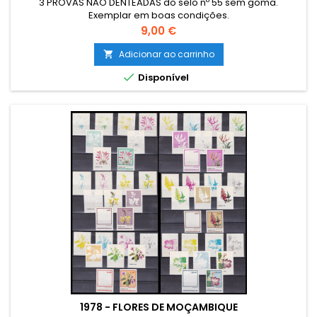
3 PROVAS NÃO DENTEADAS do selo nº 55 sem goma.
Exemplar em boas condições.
Preço
9,00 €
Adicionar ao carrinho


Disponível
1978 - FLORES DE MOÇAMBIQUE