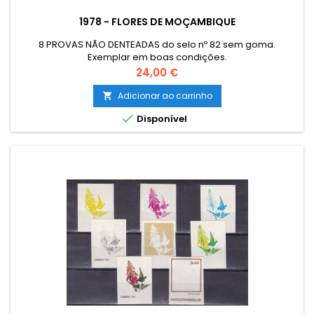
1978 - FLORES DE MOÇAMBIQUE
8 PROVAS NÃO DENTEADAS do selo nº 82 sem goma.
Exemplar em boas condições.
Preço
24,00 €
Adicionar ao carrinho


Disponível