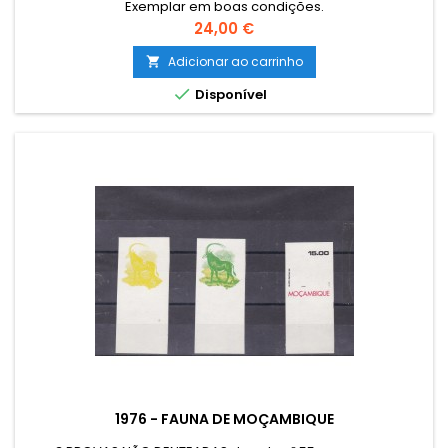
Exemplar em boas condições.
Preço
24,00 €
Adicionar ao carrinho


Disponível
1976 - FAUNA DE MOÇAMBIQUE