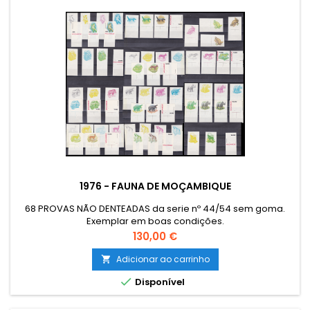
1976 - FAUNA DE MOÇAMBIQUE
68 PROVAS NÃO DENTEADAS da serie nº 44/54 sem goma.
Exemplar em boas condições.
Preço
130,00 €
Adicionar ao carrinho


Disponível