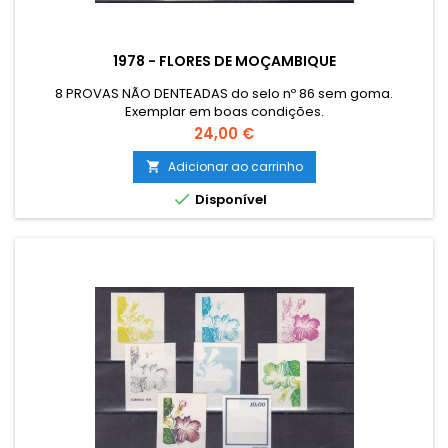
1978 - FLORES DE MOÇAMBIQUE
8 PROVAS NÃO DENTEADAS do selo nº 86 sem goma.
Exemplar em boas condições.
Preço
24,00 €
Adicionar ao carrinho


Disponível