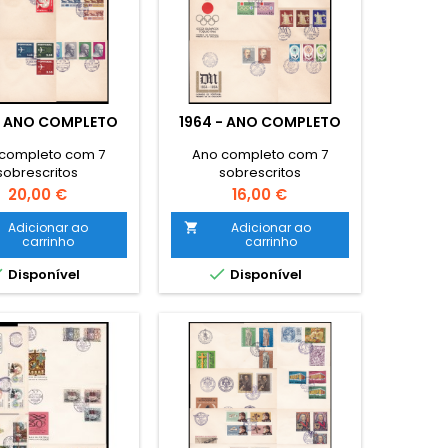
- ANO COMPLETO
1964 - ANO COMPLETO
completo com 7
Ano completo com 7
sobrescritos
sobrescritos
Preço
Preço
20,00 €
16,00 €
Adicionar ao
Adicionar ao

carrinho
carrinho


Disponível
Disponível