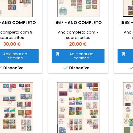
 - ANO COMPLETO
1967 - ANO COMPLETO
1968 
 completo com 9
Ano completo com 7
Ano 
sobrescritos
sobrescritos
Preço
Preço
30,00 €
20,00 €
Adicionar ao
Adicionar ao


carrinho
carrinho


Disponível
Disponível