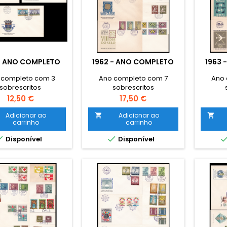
 - ANO COMPLETO
1962 - ANO COMPLETO
1963 
 completo com 3
Ano completo com 7
Ano 
sobrescritos
sobrescritos
Preço
Preço
12,50 €
17,50 €
Adicionar ao
Adicionar ao


carrinho
carrinho


Disponível
Disponível