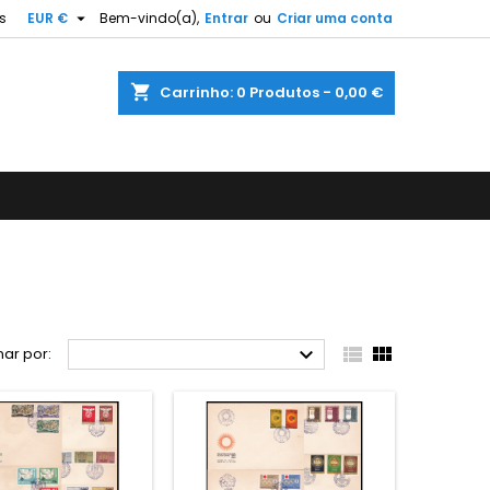

s
EUR €
Bem-vindo(a),
Entrar
ou
Criar uma conta
shopping_cart
Carrinho:
0
Produtos - 0,00 €



ar por: