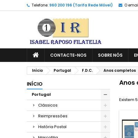
Telefone:
960 200 196 (Tarifa Rede Móvel)
O email
CONTACTE-NOS
SOBRE NÓS
E
Início
Portugal
F.D.C.
Anos completos
Anos 
INÍCIO
Portugal
Existem 5
Clássicos
Reimpressões
História Postal
Marcofilia