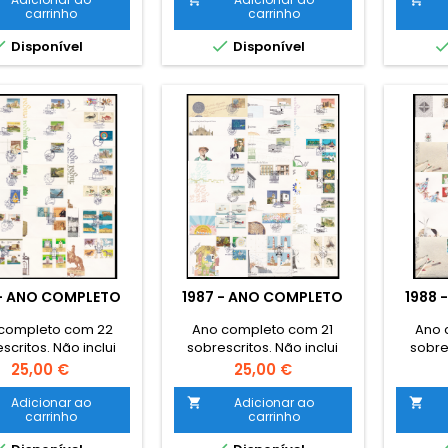
carrinho
carrinho


Disponível
Disponível
 - ANO COMPLETO
1987 - ANO COMPLETO
1988 
completo com 22
Ano completo com 21
Ano 
scritos. Não inclui
sobrescritos. Não inclui
sobres
selos base
selos base
Preço
Preço
25,00 €
25,00 €
Adicionar ao
Adicionar ao


carrinho
carrinho