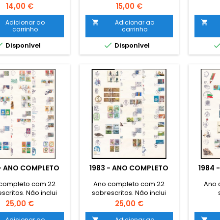
selos base
selos base
Preço
Preço
14,00 €
15,00 €
Adicionar ao
Adicionar ao


carrinho
carrinho


Disponível
Disponível
 - ANO COMPLETO
1983 - ANO COMPLETO
1984 
completo com 22
Ano completo com 22
Ano 
scritos. Não inclui
sobrescritos. Não inclui
selos base
selos base
Preço
Preço
25,00 €
25,00 €
Adicionar ao
Adicionar ao

