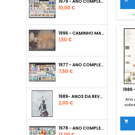
1979 - ANO COMPLETO
Preço
10,00 €
1996 - CAMINHO MARITIMO PARA A ÍNDIA
Preço
1,50 €
1977 - ANO COMPLETO
Preço
7,50 €
1986
1989- ANOS DA REVOLUÇÃO FRANCESA
Ano 
Preço
2,00 €
sobre

1978 - ANO COMPLETO
Preço
13,00 €