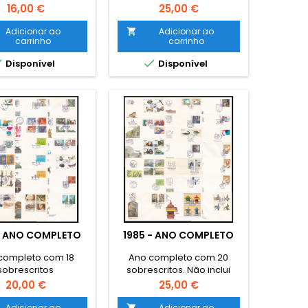
selos base
selos base
Preço
Preço
16,00 €
25,00 €
Adicionar ao
Adicionar ao

carrinho
carrinho


Disponível
Disponível
- ANO COMPLETO
1985 - ANO COMPLETO
completo com 18
Ano completo com 20
sobrescritos
sobrescritos. Não inclui
selos base
Preço
Preço
20,00 €
25,00 €
Adicionar ao
Adicionar ao
