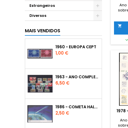
Ano 
Estrangeiros
sobre
Diversos

MAIS VENDIDOS
1960 - EUROPA CEPT
Preço
1,00 €
1963 - ANO COMPLETO
Preço
6,50 €
1986 - COMETA HALLEY
1978
Preço
2,50 €
Ano
sobre