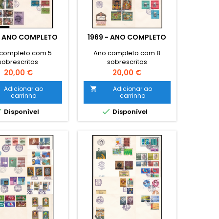
- ANO COMPLETO
1969 - ANO COMPLETO
completo com 5
Ano completo com 8
sobrescritos
sobrescritos
Preço
Preço
20,00 €
20,00 €
Adicionar ao
Adicionar ao

carrinho
carrinho


Disponível
Disponível