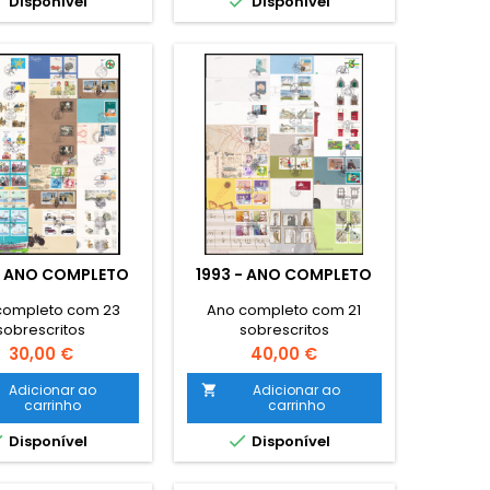


Disponível
Disponível
- ANO COMPLETO
1993 - ANO COMPLETO
completo com 23
Ano completo com 21
sobrescritos
sobrescritos
Preço
Preço
30,00 €
40,00 €
Adicionar ao
Adicionar ao

carrinho
carrinho


Disponível
Disponível