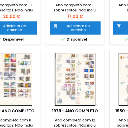
completo com 10
Ano completo com 11
Ano 
scritos. Não inclui
sobrescritos. Não inclui
selos base
selos base
Preço
Preço
20,00 €
17,00 €
Adicionar ao
Adicionar ao


carrinho
carrinho


Disponível
Disponível
 - ANO COMPLETO
1979 - ANO COMPLETO
1980 
 completo com 11
Ano completo com 12
Ano 
scritos. Não inclui
sobrescritos. Não inclui
sobres