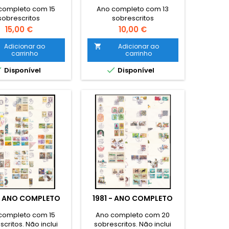
completo com 15
Ano completo com 13
sobrescritos
sobrescritos
Preço
Preço
15,00 €
10,00 €
Adicionar ao
Adicionar ao

carrinho
carrinho


Disponível
Disponível
- ANO COMPLETO
1981 - ANO COMPLETO
completo com 15
Ano completo com 20
critos. Não inclui
sobrescritos. Não inclui