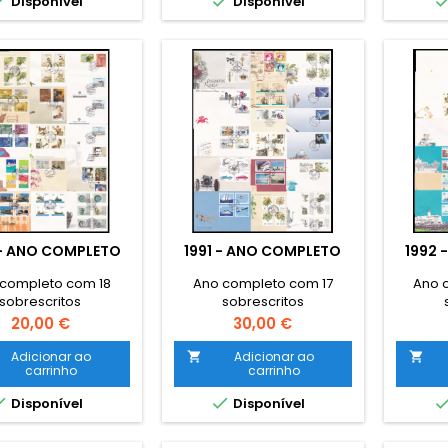


Disponível
Disponível
 - ANO COMPLETO
1991 - ANO COMPLETO
1992 
completo com 18
Ano completo com 17
Ano 
sobrescritos
sobrescritos
Preço
Preço
20,00 €
30,00 €
Adicionar ao
Adicionar ao


carrinho
carrinho


Disponível
Disponível