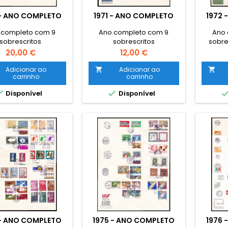
 - ANO COMPLETO
1971 - ANO COMPLETO
1972 
 completo com 9
Ano completo com 9
Ano 
sobrescritos
sobrescritos
sobres
Preço
Preço
20,00 €
12,00 €
Adicionar ao
Adicionar ao


carrinho
carrinho


Disponível
Disponível
 - ANO COMPLETO
1975 - ANO COMPLETO
1976 