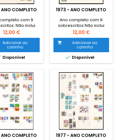
- ANO COMPLETO
1973 - ANO COMPLETO
completo com 9
Ano completo com 9
critos. Não inclui
sobrescritos Não inclui
selos base
selos base
Preço
Preço
12,00 €
12,00 €
Adicionar ao
Adicionar ao

carrinho
carrinho


Disponível
Disponível
- ANO COMPLETO
1977 - ANO COMPLETO