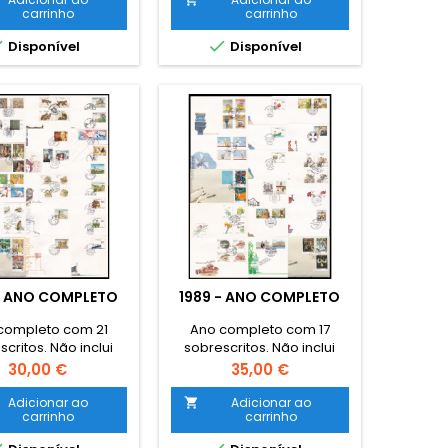
carrinho
carrinho


Disponível
Disponível
- ANO COMPLETO
1989 - ANO COMPLETO
completo com 21
Ano completo com 17
critos. Não inclui
sobrescritos. Não inclui
selos base
selos base
Preço
Preço
30,00 €
35,00 €
Adicionar ao
Adicionar ao

carrinho
carrinho