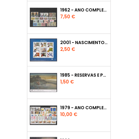
1962 - ANO COMPLETO
Preço
7,50 €
2001 - NASCIMENTO DE WALT DISNEY
Preço
2,50 €
1985 - RESERVAS E PARQUES
Preço
1,50 €
1979 - ANO COMPLETO
Preço
10,00 €