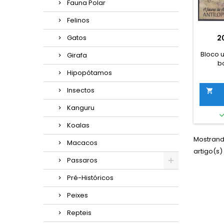
Fauna Polar
Felinos
Gatos
2
Bloco 
Girafa
b
Hipopótamos
Insectos

Kanguru
Koalas
Mostrando
Macacos
artigo(s)
Passaros
Pré-Históricos
Peixes
Repteis