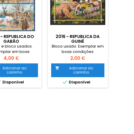
 - REPUBLICA DO
2016 - REPUBLICA DA
GABÃO
GUINÉ
 e bloco usados.
Bloco usado. Exemplar em
mplar em boas
boas condições
condições
Preço
Preço
4,00 €
2,00 €
Adicionar ao
Adicionar ao

carrinho
carrinho


Disponível
Disponível