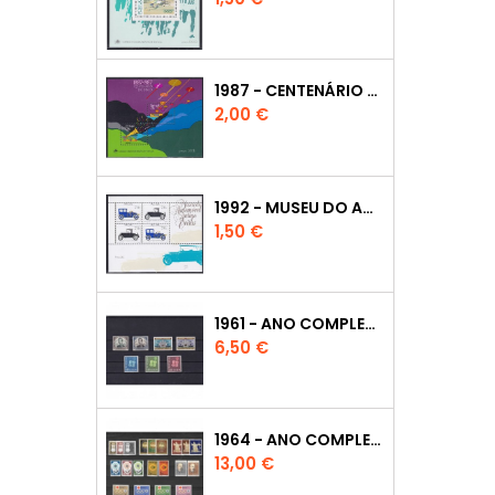
1987 - CENTENÁRIO DO DISCO
Preço
2,00 €
1992 - MUSEU DO AUTOMÓVEL - OEIRAS
Preço
1,50 €
1961 - ANO COMPLETO
Preço
6,50 €
1964 - ANO COMPLETO
Preço
13,00 €