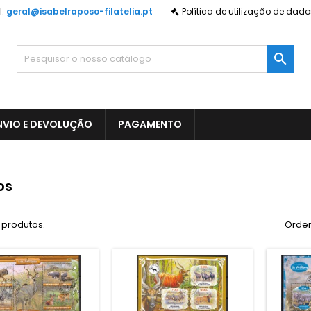
:
geral@isabelraposo-filatelia.pt
Política de utilização de dado

NVIO E DEVOLUÇÃO
PAGAMENTO
os
 produtos.
Orden