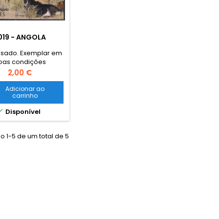
019 - ANGOLA
usado. Exemplar em
oas condições
Preço
2,00 €
Adicionar ao
carrinho

Disponível
 1-5 de um total de 5