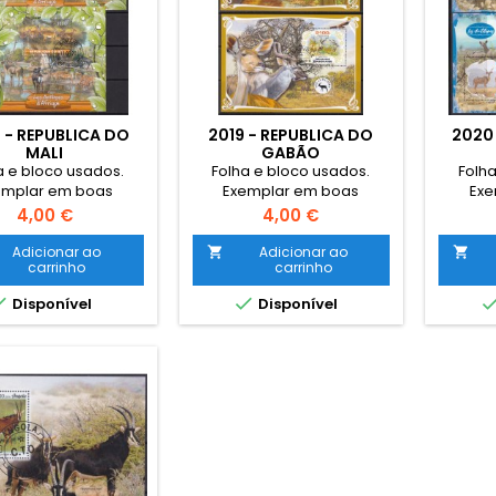
 - REPUBLICA DO
2019 - REPUBLICA DO
2020
MALI
GABÃO
a e bloco usados.
Folha e bloco usados.
Folha
emplar em boas
Exemplar em boas
Exe
condições
condições
Preço
Preço
4,00 €
4,00 €
Adicionar ao
Adicionar ao


carrinho
carrinho


Disponível
Disponível