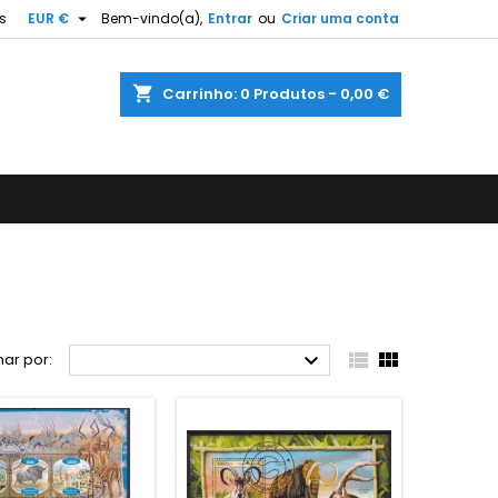

s
EUR €
Bem-vindo(a),
Entrar
ou
Criar uma conta
shopping_cart
Carrinho:
0
Produtos - 0,00 €



ar por: