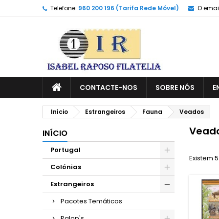
Telefone:
960 200 196 (Tarifa Rede Móvel)
O email
CONTACTE-NOS
SOBRE NÓS
E
Início
Estrangeiros
Fauna
Veados
Vead
INÍCIO
Portugal
Existem 5
Colónias
Estrangeiros
Pacotes Temáticos
Palop's