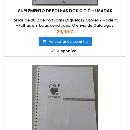
SUPLEMENTO DE FOLHAS DOS C.T.T. - USADAS
Folhas de 2012 de Portugal / Etiquetas/ Açores / Madeira
- Folhas em boas condições. O envio de Catálogos,
Literatura e outro Material Filatélico para as ILHAS (Açores e
Preço
20,00 €
Madeira) e para o estrangeiro terá que ser encomendado
por email para combinar o custo de envio. The sending of
Adicionar ao carrinho

catalogues, literature and other philatelic material to foreign

Disponível
must be...