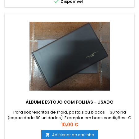

Disponível
ÁLBUM E ESTOJO COM FOLHAS - USADO
Para sobrescritos de 1º dia, postais ou blocos - 30 folha
(capacidade 60 unidades). Exemplar em boas condições.. O
envio de Catálogos, Literatura e outro Material Filatélico para
Preço
10,00 €
as Ilhas (Açores e Madeira) e estrangeiro terá que ser
encomendado por email para combinar o custo de envio.
Adicionar ao carrinho
