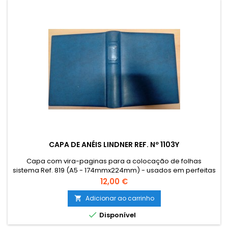
CAPA DE ANÉIS LINDNER REF. Nº 1103Y
Capa com vira-paginas para a colocação de folhas
sistema Ref. 819 (A5 - 174mmx224mm) - usados em perfeitas
condições. O envio de Catálogos, Literatura e outro Material
Preço
12,00 €
Filatélico para as Ilhas (Açores e Madeira) e estrangeiro terá
que ser encomendado por email para combinar o custo de
Adicionar ao carrinho

envio. The sending of catalogues, literature and other

Disponível
philatelic...