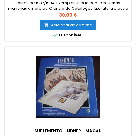
Folhas de 1987/1994. Exemplar usado com pequenas
manchas amarelas. O envio de Catálogos, Literatura e outro
Material Filatélico para as ILHAS (Açores e Madeira) e para o
Preço
30,00 €
estrangeiro terá que ser encomendado por email para
combinar o custo de envio. The sending of catalogues,
Adicionar ao carrinho

literature and other philatelic material to foreign must be

Disponível
ordered by email,...
SUPLEMENTO LINDNER - MACAU