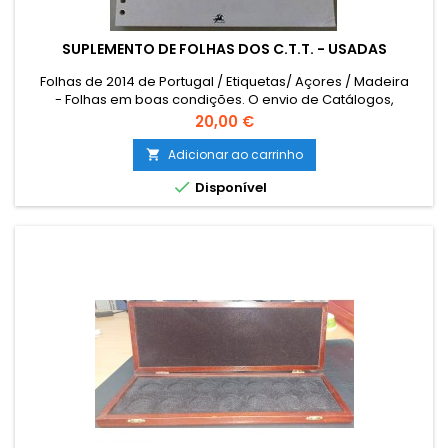
SUPLEMENTO DE FOLHAS DOS C.T.T. - USADAS
Folhas de 2014 de Portugal / Etiquetas/ Açores / Madeira
- Folhas em boas condições. O envio de Catálogos,
Literatura e outro Material Filatélico para as ILHAS (Açores e
Preço
20,00 €
Madeira) e para o estrangeiro terá que ser encomendado
por email para combinar o custo de envio. The sending of
Adicionar ao carrinho

catalogues, literature and other philatelic material to foreign

Disponível
must be...