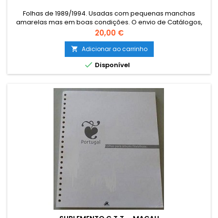
Folhas de 1989/1994. Usadas com pequenas manchas
amarelas mas em boas condições. O envio de Catálogos,
Literatura e outro Material Filatélico para as ILHAS (Açores e
Preço
20,00 €
Madeira) e para o estrangeiro terá que ser encomendado
por email para combinar o custo de envio. The sending of
Adicionar ao carrinho

catalogues, literature and other philatelic material to foreign

Disponível
must be ordered...