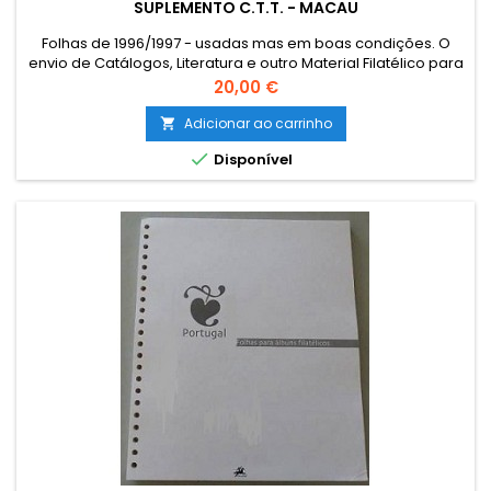
SUPLEMENTO C.T.T. - MACAU
Folhas de 1996/1997 - usadas mas em boas condições. O
envio de Catálogos, Literatura e outro Material Filatélico para
as ILHAS (Açores e Madeira) e para o estrangeiro terá que
Preço
20,00 €
ser encomendado por email para combinar o custo de
envio. The sending of catalogues, literature and other
Adicionar ao carrinho

philatelic material to foreign must be ordered by email,

Disponível
instead through...