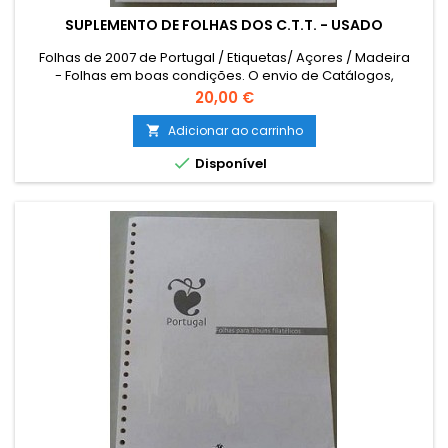
SUPLEMENTO DE FOLHAS DOS C.T.T. - USADO
Folhas de 2007 de Portugal / Etiquetas/ Açores / Madeira
- Folhas em boas condições. O envio de Catálogos,
Literatura e outro Material Filatélico para as ILHAS (Açores e
Preço
20,00 €
Madeira) e para o estrangeiro terá que ser encomendado
por email para combinar o custo de envio. The sending of
Adicionar ao carrinho

catalogues, literature and other philatelic material to foreign

Disponível
must be...