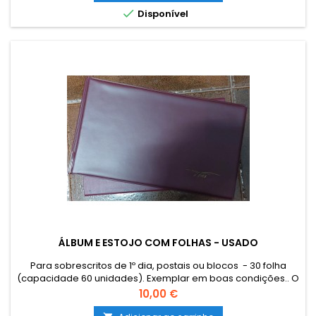
The sending of catalogues, literature and other philatelic...

Disponível
ÁLBUM E ESTOJO COM FOLHAS - USADO
Para sobrescritos de 1º dia, postais ou blocos - 30 folha
(capacidade 60 unidades). Exemplar em boas condições.. O
envio de Catálogos, Literatura e outro Material Filatélico para
Preço
10,00 €
as Ilhas (Açores e Madeira) e estrangeiro terá que ser