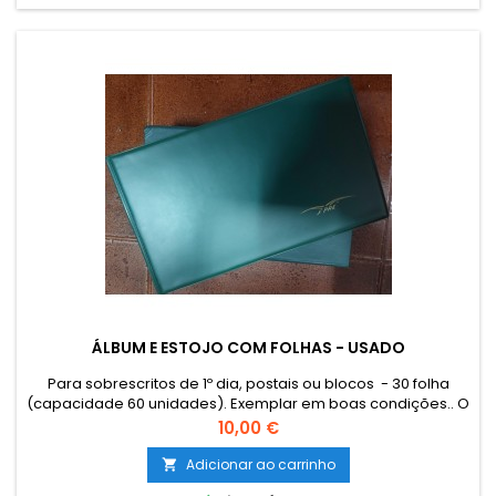
ÁLBUM E ESTOJO COM FOLHAS - USADO
Para sobrescritos de 1º dia, postais ou blocos - 30 folha
(capacidade 60 unidades). Exemplar em boas condições.. O
envio de Catálogos, Literatura e outro Material Filatélico para
Preço
10,00 €
as Ilhas (Açores e Madeira) e estrangeiro terá que ser
encomendado por email para combinar o custo de envio.
Adicionar ao carrinho

The sending of catalogues, literature and other philatelic...