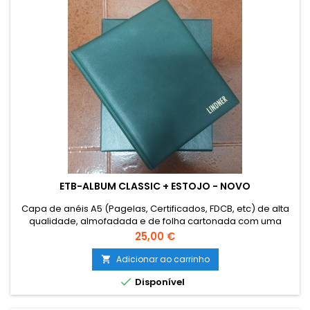
ETB-ALBUM CLASSIC + ESTOJO - NOVO
Capa de anéis A5 (Pagelas, Certificados, FDCB, etc) de alta
qualidade, almofadada e de folha cartonada com uma
janela na lombada para rotular. Inclui 20 folhas dimensão
Preço
25,00 €
DIN A5 (Ref. Nº 819) fabricado em PVC transparente de longa
duração livre de ácidos e plastificantes. Formato capa-
Adicionar ao carrinho

estojo: 200 x 235 x 40 mm Mecanismo de argolas: 13 anéis

Disponível
Capacidade:...