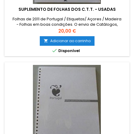
SUPLEMENTO DE FOLHAS DOS C.T.T. - USADAS
Folhas de 2011 de Portugal / Etiquetas/ Açores / Madeira
- Folhas em boas condições. O envio de Catálogos,
Literatura e outro Material Filatélico para as ILHAS (Açores e
Preço
20,00 €
Madeira) e para o estrangeiro terá que ser encomendado
por email para combinar o custo de envio. The sending of
Adicionar ao carrinho

catalogues, literature and other philatelic material to foreign

Disponível
must be...