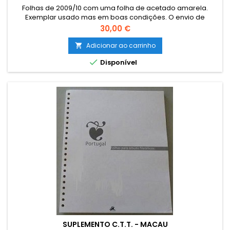
Folhas de 2009/10 com uma folha de acetado amarela.
Exemplar usado mas em boas condições. O envio de
Catálogos, Literatura e outro Material Filatélico para as ILHAS
Preço
30,00 €
(Açores e Madeira) e para o estrangeiro terá que ser
encomendado por email para combinar o custo de envio.
Adicionar ao carrinho

The sending of catalogues, literature and other philatelic

Disponível
material to foreign must...
SUPLEMENTO C.T.T. - MACAU