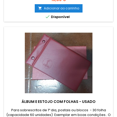
as Ilhas (Açores e Madeira) e estrangeiro terá que ser
encomendado por email para combinar o custo de envio.
Adicionar ao carrinho

The sending of catalogues, literature and other philatelic...

Disponível
ÁLBUM E ESTOJO COM FOLHAS - USADO
Para sobrescritos de 1º dia, postais ou blocos - 30 folha
(capacidade 60 unidades). Exemplar em boas condições.. O