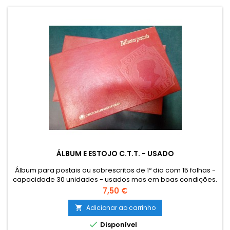
ÁLBUM E ESTOJO C.T.T. - USADO
Álbum para postais ou sobrescritos de 1º dia com 15 folhas -
capacidade 30 unidades - usados mas em boas condições.
O envio de Catálogos, Literatura e outro Material Filatélico
Preço
7,50 €
para as Ilhas (Açores e Madeira) e estrangeiro terá que ser
encomendado por email para combinar o custo de envio.
Adicionar ao carrinho

The sending of catalogues, literature and other philatelic...

Disponível