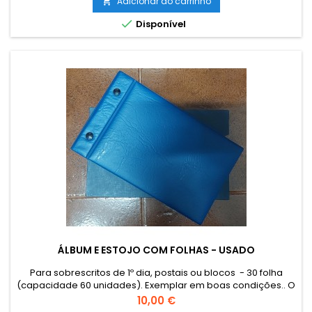
encomendado por email para combinar o custo de envio.
Adicionar ao carrinho

The sending of catalogues, literature and other philatelic...

Disponível
ÁLBUM E ESTOJO COM FOLHAS - USADO
Para sobrescritos de 1º dia, postais ou blocos - 30 folha
(capacidade 60 unidades). Exemplar em boas condições.. O
envio de Catálogos, Literatura e outro Material Filatélico para
Preço
10,00 €
as Ilhas (Açores e Madeira) e estrangeiro terá que ser