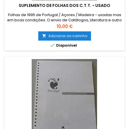
SUPLEMENTO DE FOLHAS DOS C.T.T. - USADO
Folhas de 1995 de Portugal / Açores / Madeira - usadas mas
em boas condições. O envio de Catálogos, Literatura e outro
Material Filatélico para o estrangeiro terá que ser
Preço
10,00 €
encomendado por email para combinar o custo de envio.
The sending of catalogues, literature and other philatelic
Adicionar ao carrinho

material to foreign must be ordered by email, instead

Disponível
through the cart,...