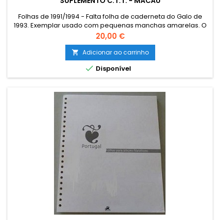
SUPLEMENTO C.T.T. - MACAU
Folhas de 1991/1994 - Falta folha de caderneta do Galo de
1993. Exemplar usado com pequenas manchas amarelas. O
envio de Catálogos, Literatura e outro Material Filatélico para
Preço
20,00 €
as ILHAS (Açores e Madeira) e para o estrangeiro terá que
ser encomendado por email para combinar o custo de
Adicionar ao carrinho

envio. The sending of catalogues, literature and other

Disponível
philatelic...