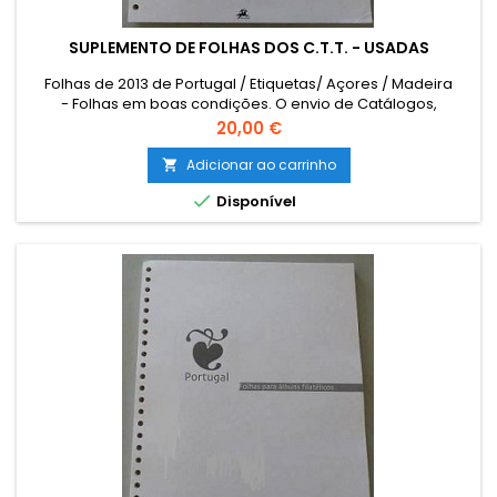
SUPLEMENTO DE FOLHAS DOS C.T.T. - USADAS
Folhas de 2013 de Portugal / Etiquetas/ Açores / Madeira
- Folhas em boas condições. O envio de Catálogos,
Literatura e outro Material Filatélico para as ILHAS (Açores e
Preço
20,00 €
Madeira) e para o estrangeiro terá que ser encomendado
por email para combinar o custo de envio. The sending of
Adicionar ao carrinho

catalogues, literature and other philatelic material to foreign

Disponível
must be...