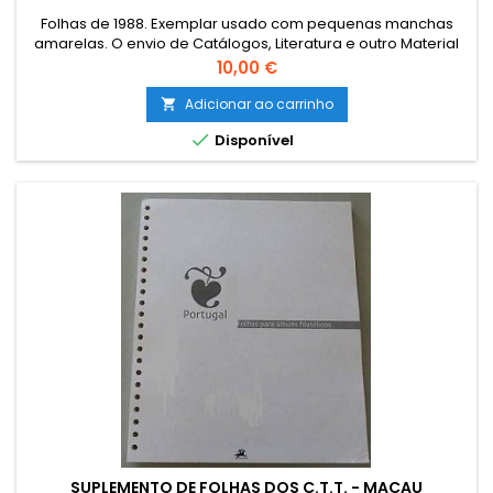
Folhas de 1988. Exemplar usado com pequenas manchas
amarelas. O envio de Catálogos, Literatura e outro Material
Filatélico para as ILHAS (Açores e Madeira) e para o
Preço
10,00 €
estrangeiro terá que ser encomendado por email para
combinar o custo de envio. The sending of catalogues,
Adicionar ao carrinho

literature and other philatelic material to foreign must be

Disponível
ordered by email, instead...
SUPLEMENTO DE FOLHAS DOS C.T.T. - MACAU