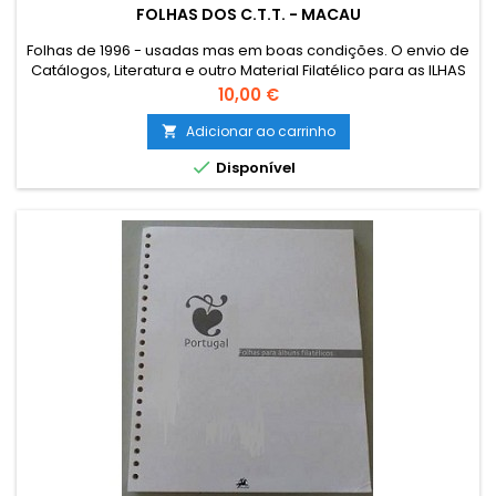
FOLHAS DOS C.T.T. - MACAU
Folhas de 1996 - usadas mas em boas condições. O envio de
Catálogos, Literatura e outro Material Filatélico para as ILHAS
(Açores e Madeira) e para o estrangeiro terá que ser
Preço
10,00 €
encomendado por email para combinar o custo de envio.
The sending of catalogues, literature and other philatelic
Adicionar ao carrinho

material to foreign must be ordered by email, instead

Disponível
through the...