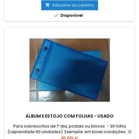
encomendado por email para combinar o custo de envio.
Adicionar ao carrinho

The sending of catalogues, literature and other philatelic...

Disponível
ÁLBUM E ESTOJO COM FOLHAS - USADO
Para sobrescritos de 1º dia, postais ou blocos - 30 folha
(capacidade 60 unidades). Exemplar em boas condições.. O
envio de Catálogos, Literatura e outro Material Filatélico para
Preço
10,00 €