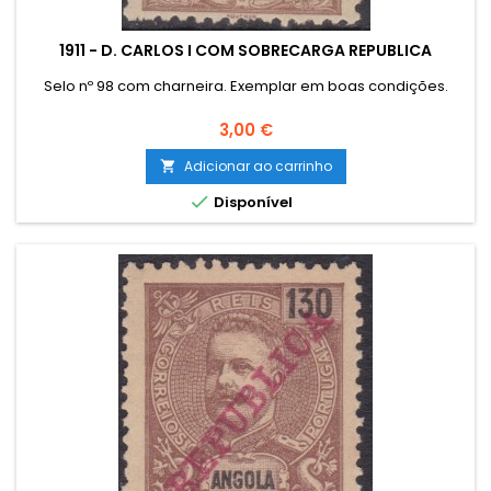
1911 - D. CARLOS I COM SOBRECARGA REPUBLICA
Selo nº 98 com charneira. Exemplar em boas condições.
Preço
3,00 €
Adicionar ao carrinho


Disponível