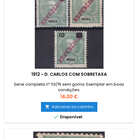
1912 - D. CARLOS COM SOBRETAXA
Serie completa nº 113/15 sem goma. Exemplar em boas
condições.
Preço
14,00 €
Adicionar ao carrinho


Disponível