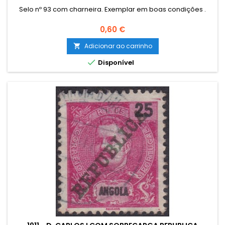
Selo nº 93 com charneira. Exemplar em boas condições .
Preço
0,60 €
Adicionar ao carrinho


Disponível