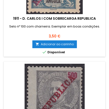
1911 - D. CARLOS I COM SOBRECARGA REPUBLICA
Selo nº 100 com charneira. Exemplar em boas condições.
Preço
3,50 €
Adicionar ao carrinho


Disponível