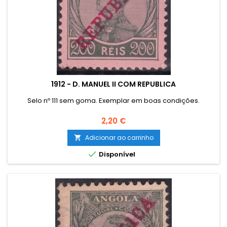
1912 - D. MANUEL II COM REPUBLICA
Selo nº 111 sem goma. Exemplar em boas condições.
Preço
2,20 €
Adicionar ao carrinho


Disponível