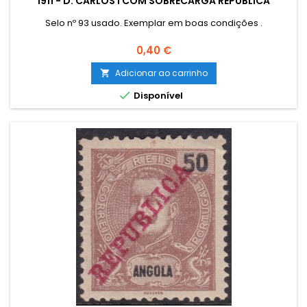
1911 - D. CARLOS I COM SOBRECARGA REPUBLICA
Selo nº 93 usado. Exemplar em boas condições .
Preço
0,40 €
Adicionar ao carrinho


Disponível