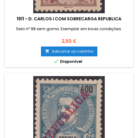
1911 - D. CARLOS I COM SOBRECARGA REPUBLICA
Selo nº 98 sem goma. Exemplar em boas condições.
Preço
2,50 €
Adicionar ao carrinho


Disponível