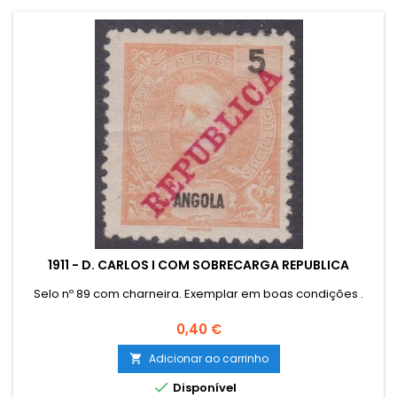
1911 - D. CARLOS I COM SOBRECARGA REPUBLICA
Selo nº 89 com charneira. Exemplar em boas condições .
Preço
0,40 €
Adicionar ao carrinho


Disponível