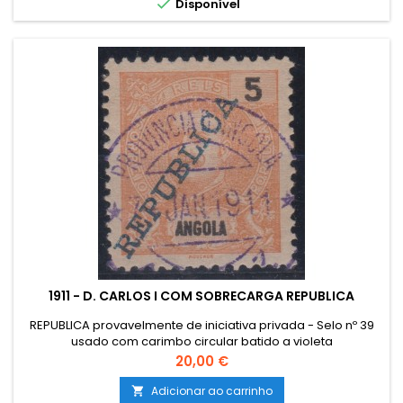

Disponível
1911 - D. CARLOS I COM SOBRECARGA REPUBLICA
REPUBLICA provavelmente de iniciativa privada - Selo nº 39
usado com carimbo circular batido a violeta
"AMBRIZ". Exemplar em boas condições .
Preço
20,00 €
Adicionar ao carrinho
