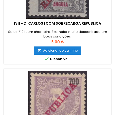
1911 - D. CARLOS I COM SOBRECARGA REPUBLICA
Selo nº 101 com charneira. Exemplar muito descentrado em
boas condições.
Preço
5,00 €
Adicionar ao carrinho


Disponível