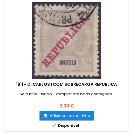
1911 - D. CARLOS I COM SOBRECARGA REPUBLICA
Selo nº 88 usado. Exemplar em boas condições .
Preço
0,30 €
Adicionar ao carrinho


Disponível