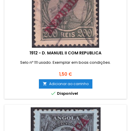
1912 - D. MANUEL II COM REPUBLICA
Selo nº 111 usado. Exemplar em boas condições.
Preço
1,50 €
Adicionar ao carrinho


Disponível