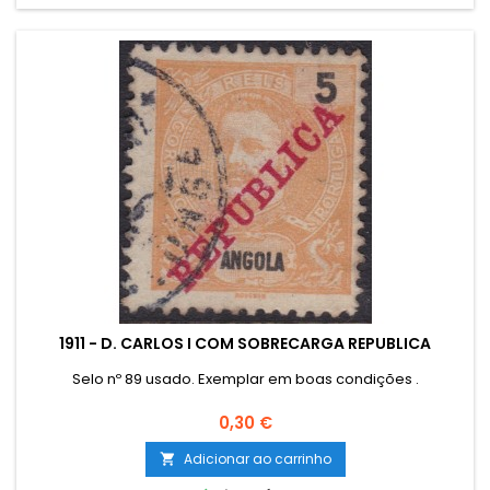
1911 - D. CARLOS I COM SOBRECARGA REPUBLICA
Selo nº 89 usado. Exemplar em boas condições .
Preço
0,30 €
Adicionar ao carrinho
