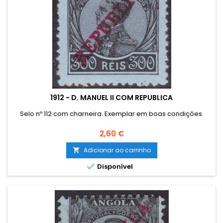
1912 - D. MANUEL II COM REPUBLICA
Selo nº 112 com charneira. Exemplar em boas condições.
Preço
2,60 €
Adicionar ao carrinho


Disponível