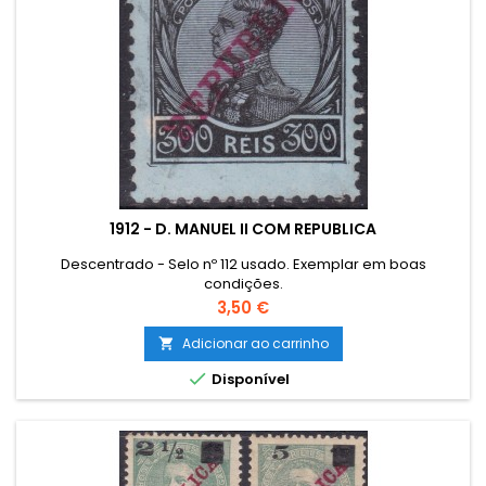
1912 - D. MANUEL II COM REPUBLICA
Descentrado - Selo nº 112 usado. Exemplar em boas
condições.
Preço
3,50 €
Adicionar ao carrinho


Disponível