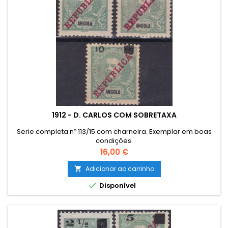
1912 - D. CARLOS COM SOBRETAXA
Serie completa nº 113/15 com charneira. Exemplar em boas
condições.
Preço
16,00 €
Adicionar ao carrinho


Disponível