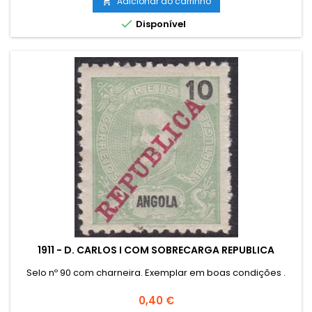
Adicionar ao carrinho


Disponível
1911 - D. CARLOS I COM SOBRECARGA REPUBLICA
Selo nº 90 com charneira. Exemplar em boas condições .
Preço
0,40 €