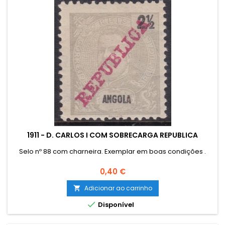
1911 - D. CARLOS I COM SOBRECARGA REPUBLICA
Selo nº 88 com charneira. Exemplar em boas condições .
Preço
0,40 €
Adicionar ao carrinho


Disponível