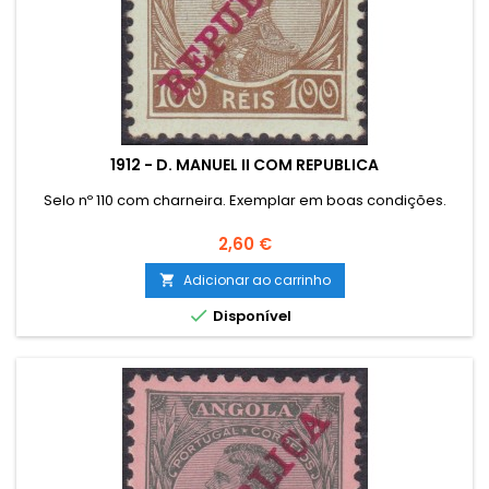
1912 - D. MANUEL II COM REPUBLICA
Selo nº 110 com charneira. Exemplar em boas condições.
Preço
2,60 €
Adicionar ao carrinho


Disponível