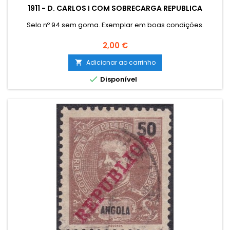
1911 - D. CARLOS I COM SOBRECARGA REPUBLICA
Selo nº 94 sem goma. Exemplar em boas condições.
Preço
2,00 €
Adicionar ao carrinho


Disponível