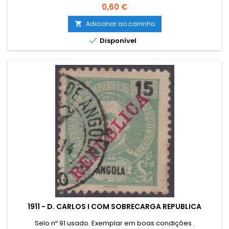
Preço
0,60 €
Adicionar ao carrinho


Disponível
1911 - D. CARLOS I COM SOBRECARGA REPUBLICA
Selo nº 91 usado. Exemplar em boas condições .