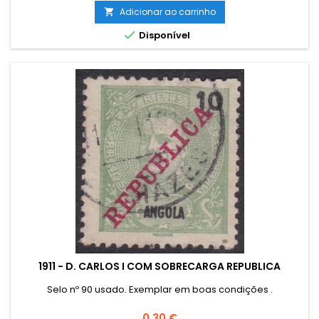
Adicionar ao carrinho


Disponível
1911 - D. CARLOS I COM SOBRECARGA REPUBLICA
Selo nº 90 usado. Exemplar em boas condições .
Preço
0,30 €