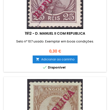
1912 - D. MANUEL II COM REPUBLICA
Selo nº 107 usado. Exemplar em boas condições.
Preço
0,30 €
Adicionar ao carrinho


Disponível