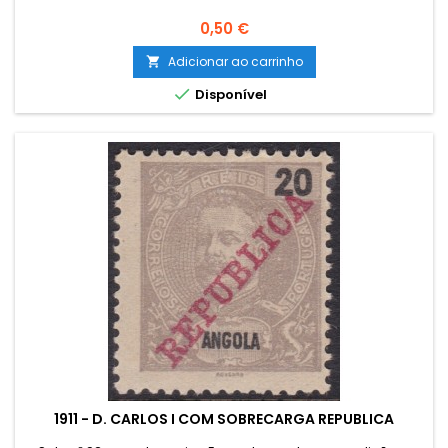
Preço
0,50 €
Adicionar ao carrinho


Disponível
1911 - D. CARLOS I COM SOBRECARGA REPUBLICA