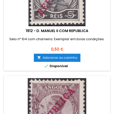
1912 - D. MANUEL II COM REPUBLICA
Selo nº 104 com charneira. Exemplar em boas condições.
Preço
0,50 €
Adicionar ao carrinho


Disponível