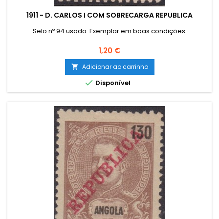
1911 - D. CARLOS I COM SOBRECARGA REPUBLICA
Selo nº 94 usado. Exemplar em boas condições.
Preço
1,20 €
Adicionar ao carrinho


Disponível