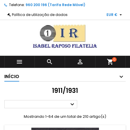
Telefone:
960 200 196 (Tarifa Rede Móvel)

Política de utilização de dados
EUR €
0



shopping_cart
INÍCIO
1911/1931

Mostrando 1-64 de um total de 210 artigo(s)