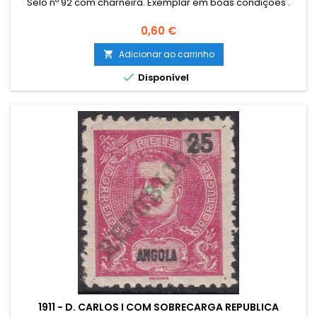
Selo nº 92 com charneira. Exemplar em boas condições .
Preço
0,60 €
Adicionar ao carrinho


Disponível
1911 - D. CARLOS I COM SOBRECARGA REPUBLICA