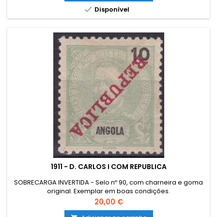

Disponível
1911 - D. CARLOS I COM REPUBLICA
SOBRECARGA INVERTIDA - Selo nº 90, com charneira e goma
original. Exemplar em boas condições.
Preço
20,00 €