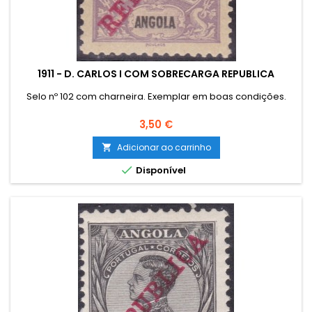
1911 - D. CARLOS I COM SOBRECARGA REPUBLICA
Selo nº 102 com charneira. Exemplar em boas condições.
Preço
3,50 €
Adicionar ao carrinho


Disponível