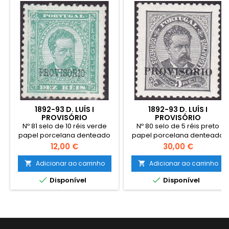
1892-93 D. LUÍS I
1892-93 D. LUÍS I
PROVISÓRIO
PROVISÓRIO
Nº 81 selo de 10 réis verde
Nº 80 selo de 5 réis preto
papel porcelana denteado
papel porcelana denteado
11½ Sob. B, com goma não
11½ Sob A sem charneira e
Preço
Preço
12,00 €
30,00 €
original. Exemplar em boas
goma original. Exemplar em
condições.
boas condições.
Adicionar ao carrinho
Adicionar ao carrinho




Disponível
Disponível