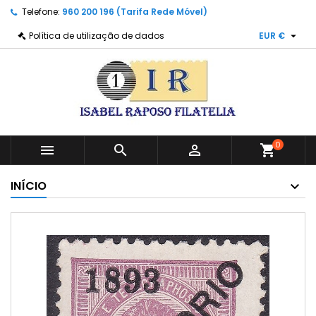
Telefone:
960 200 196 (Tarifa Rede Móvel)

Política de utilização de dados
EUR €
0



shopping_cart
INÍCIO